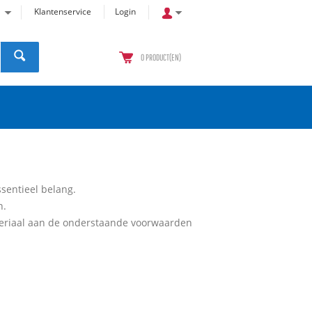
Klantenservice
Login
0
PRODUCT(EN)
ssentieel belang.
n.
ateriaal aan de onderstaande voorwaarden