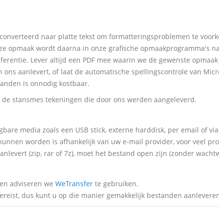
converteerd naar platte tekst om formatteringsproblemen te voo
ze opmaak wordt daarna in onze grafische opmaakprogramma's na
ferentie. Lever altijd een PDF mee waarin we de gewenste opmaak
n ons aanlevert, of laat de automatische spellingscontrole van Micr
anden is onnodig kostbaar.
de stansmes tekeningen die door ons werden aangeleverd.
bare media zoals een USB stick, externe harddisk, per email of via
kunnen worden is afhankelijk van uw e-mail provider, voor veel p
levert (zip, rar of 7z), moet het bestand open zijn (zonder wacht
den adviseren we
WeTransfer
te gebruiken.
 vereist, dus kunt u op die manier gemakkelijk bestanden aanlevere