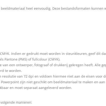
n beeldmateriaal heel eenvoudig. Deze bestandsformaten kunnen w
CMYK. Indien er gedrukt moet worden in steunkleuren, geef dit dan
s Pantone (PMS) of fullcolour (CMYK).
 van een ontwerper, fotograaf of drukkerij gekregen heeft. Alle gepla
erd te worden.
n resolutie van 72 dpi en voldoen hiermee niet aan de eisen voor 
 Powerpoint zijn niet geschikt om beeldmateriaal te maken en aan 
uikbaar en moet separaat aangeleverd worden.
e volgende manieren: