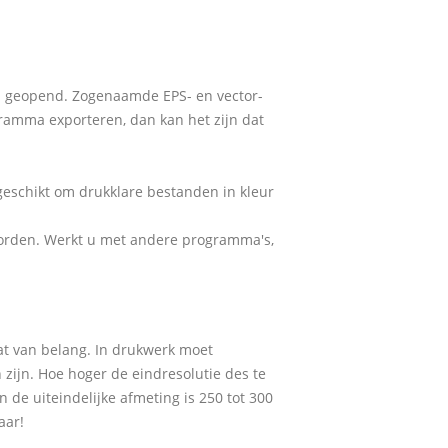
en geopend. Zogenaamde EPS- en vector-
ramma exporteren, dan kan het zijn dat
geschikt om drukklare bestanden in kleur
d worden. Werkt u met andere programma's,
maat van belang. In drukwerk moet
zijn. Hoe hoger de eindresolutie des te
n de uiteindelijke afmeting is 250 tot 300
aar!