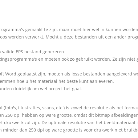
 programma's gemaakt te zijn, maar moet hier wel in kunnen word
loos worden verwerkt. Mocht u deze bestanden uit een ander prog
n valide EPS bestand genereren.
rkingsprogramma's en moeten ook zo gebruikt worden. Ze zijn niet 
crosoft Word geplaatst zijn, moeten als losse bestanden aangelever
temmen hoe u het materiaal het beste kunt aanleveren.
nden duidelijk om wel project het gaat.
(foto's, illustraties, scans, etc.) is zowel de resolutie als het for
an 250 dpi hebben op ware grootte, omdat dit bitmap afbeeldingen 
et drukwerk zal zijn. De optimale resolutie van het beeldmateriaal i
n minder dan 250 dpi op ware grootte is voor drukwerk niet bruikb